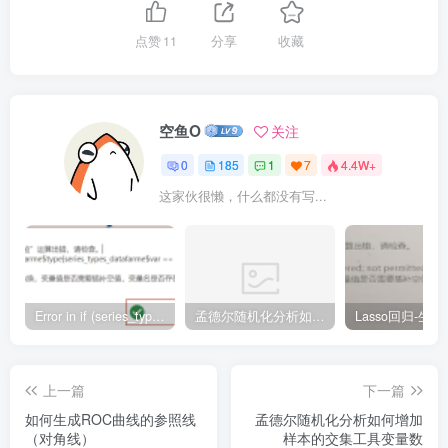
点赞
11
分享
收藏
空鱼O
关注
0
185
1
7
4.4W+
这家伙很懒，什么都没有写...
Error in if (series_types_datafarme$type[series_types_datafarme$var == : argument is of length zero
孟德尔随机化分析如何把Beta值转成OR值
上一篇
下一篇
如何生成ROC曲线的参照线
孟德尔随机化分析如何增加
（对角线）
样本的交集工具变量数