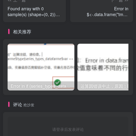
Found array with 0
Error in
sample(s) (shape=(0, 2))
$<-.data.frame(*tmp*,
while a minimum of 2 is
"mfit", value = c(1 =
required by
-11.7386871143257, :替换
相关推荐
RandomSurvivalForest.请检
数据里有319行，但数据有
查表格变量类型是否符需要
423请检查表格变量类型是
转换，变量值是否需要插补
否符需要转换，变量值是否
空值，变量名是否存在非法
需要插补空值，变量名是否
字符！
存在非法字符！
Error in if (series_types_datafarme$type[series_types_datafarme$var == : argument is of length zero
评论
抢沙发
请登录后发表评论