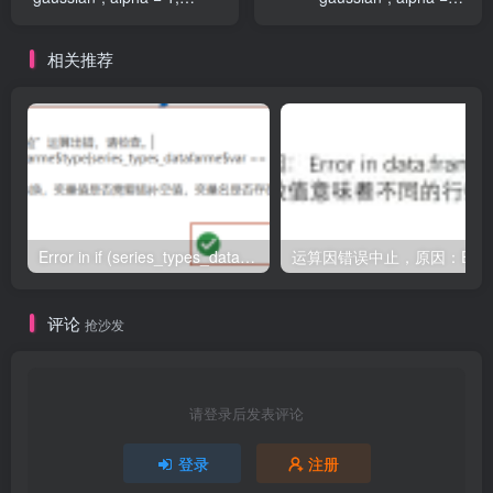
nlambda = lambda_values)
nlambda = lambda_values)
:x should be a matrix with 2
:x should be a matrix with 2
相关推荐
or more columns
or more columns
Error in if (series_types_datafarme$type[series_types_datafarme$var == : argument is of length zero
评论
抢沙发
请登录后发表评论
登录
注册