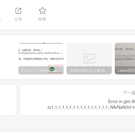
5
分享
收藏
Error in if (series_types_datafarme$type[series_types_datafarme$var == : argument is of length zero
孟德尔随机化分析如何把Beta值转成OR值
下一
Error in glm.fi
c(1,1,1,1,1,1,1,1,1,1,1,1,1,1,1,1,:NA/NaN/lnf in