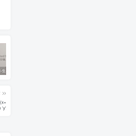
Lasso回归-生存状态：Non-positive event times encountered; not permitted for Cox family
孟德尔随机化分析如何增加样本的交集工具变量数
在回归分析中，如何修改分类变量的参照/参考/ref因子
篇
t(x=
 'y'