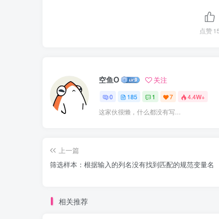
点赞
1
空鱼O
关注
0
185
1
7
4.4W+
这家伙很懒，什么都没有写...
上一篇
筛选样本：根据输入的列名没有找到匹配的规范变量名
相关推荐