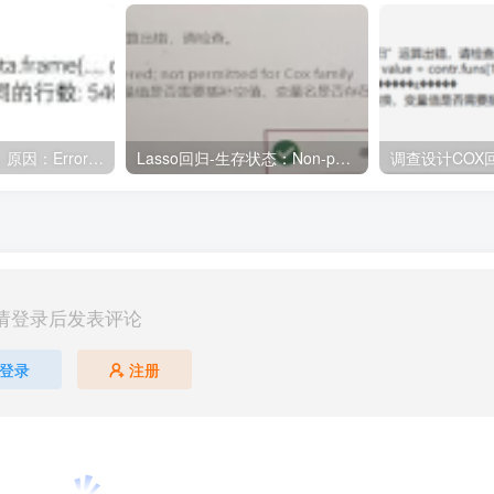
运算因错误中止，原因：Error in data.frame(…, check.names = FALSE) :参数值意味着不同的行数: 546, 528
Lasso回归-生存状态：Non-positive event times encountered; not permitted for Cox family
请登录后发表评论
登录
注册