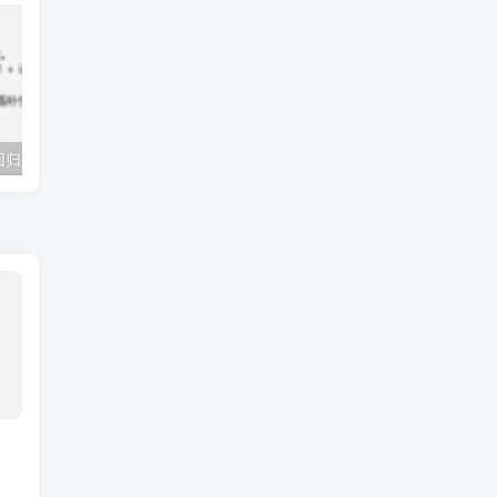
调查设计COX回归：Error in contrasts<-(*tmp*, value = contr.funs[1 + isOF[nn]]) :对比只适用于有两个或多于两个层次的因子
Error in rms:datadist(WD):fewer than 2 non-missing observations for first inrpt uom