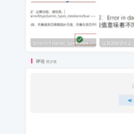
Error in if (series_types_datafarme$type[series_types_datafarme$var == : argument is of length zero
评论
抢沙发