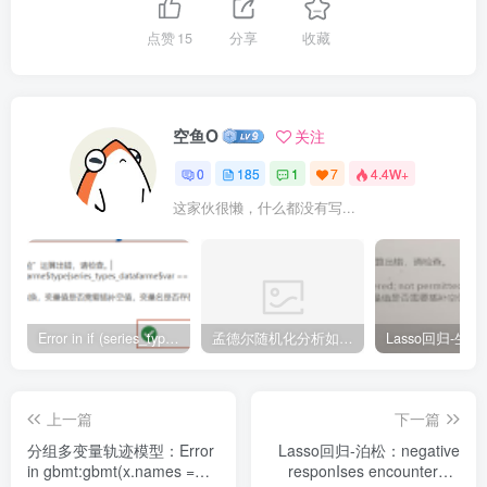
点赞
15
分享
收藏
空鱼O
关注
0
185
1
7
4.4W+
这家伙很懒，什么都没有写...
Error in if (series_types_datafarme$type[series_types_datafarme$var == : argument is of length zero
孟德尔随机化分析如何把Beta值转成OR值
上一篇
下一篇
分组多变量轨迹模型：Error
Lasso回归-泊松：negative
in gbmt:gbmt(x.names =
responIses encountered: