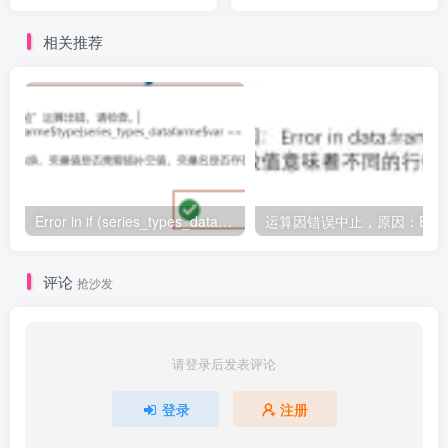
var independent, unit =
not permitted for Poisson
var_dependent, time = var
family
相关推荐
time,Variable 'time' must be
either numeric or date
Error in if (series_types_datafarme$type[series_types_datafarme$var == : argument is of length zero
评论
抢沙发
请登录后发表评论
登录
注册