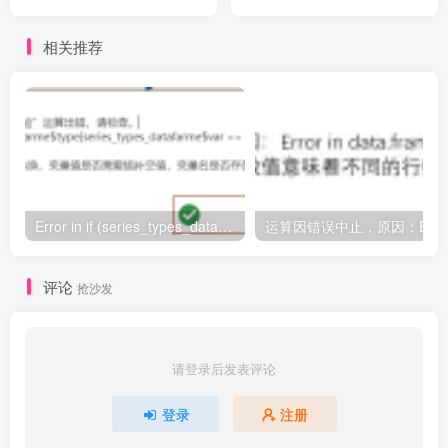
var independent, unit =
var_dependent, time = var
相关推荐
time,Variable 'time' must be
either numeric or date
Error in if (series_types_datafarme$type[series_types_datafarme$var == : argument is of length zero
评论
抢沙发
请登录后发表评论
登录
注册