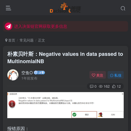
进入决策链Wiki获取官方使用指南
关注Bilibili官方视频号获取更多教程
进入决策链官网获取更多信息
关注决策链 (DecisionLinnc) 公众号及视频号快速获取图文教程
首页
常见问题
正文
进入决策链Wiki获取官方使用指南
朴素贝叶斯：Negative values in data passed to
关注Bilibili官方视频号获取更多教程
MultinomialNB
空鱼O
关注
私信
1年前发布
0
162
12
报错原因：