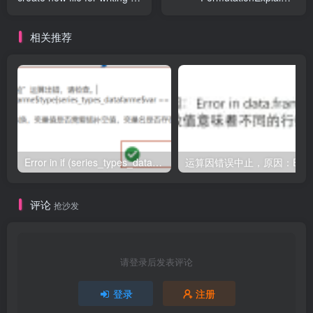
does not exist already). Do
object has no attribute
you have permission to
'expected value'
相关推荐
write here, is there space
on the disk and does the
path exist?
Error in if (series_types_datafarme$type[series_types_datafarme$var == : argument is of length zero
评论
抢沙发
请登录后发表评论
登录
注册