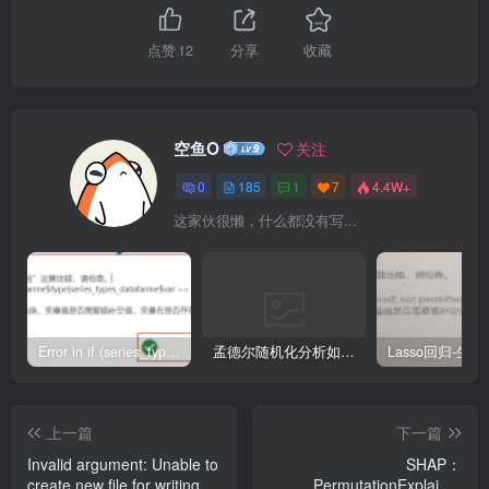
点赞
12
分享
收藏
空鱼O
关注
0
185
1
7
4.4W+
这家伙很懒，什么都没有写...
Error in if (series_types_datafarme$type[series_types_datafarme$var == : argument is of length zero
孟德尔随机化分析如何把Beta值转成OR值
上一篇
下一篇
Invalid argument: Unable to
SHAP：
create new file for writing (it
PermutationExplainer