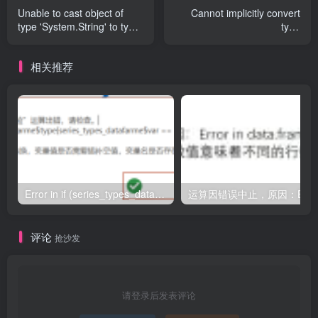
Unable to cast object of
Cannot implicitly convert
type 'System.String' to type
type
'System.Boolean'
'Python.Runtime.PyObject'
to 'string[]'
相关推荐
Error in if (series_types_datafarme$type[series_types_datafarme$var == : argument is of length zero
评论
抢沙发
请登录后发表评论