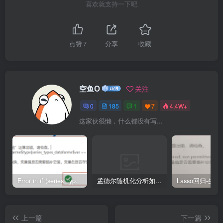
喜欢就支持一下吧
点赞
7
分享
收藏
空鱼O
关注
0
185
1
7
4.4W+
这家伙很懒，什么都没有写...
Error in if (series_types_datafarme$type[series_types_datafarme$var == : argument is of length zero
孟德尔随机化分析如何把Beta值转成OR值
上一篇
下一篇