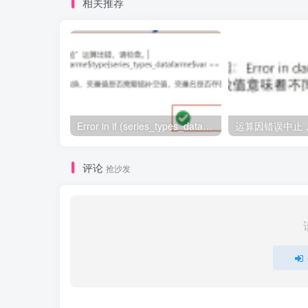
相关推荐
Error in if (series_types_datafarme$type[series_types_datafarme$var == : argument is of length zero
评论
抢沙发