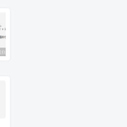
调查设计COX回归：Error in contrasts<-(*tmp*, value = contr.funs[1 + isOF[nn]]) :对比只适用于有两个或多于两个层次的因子
Error in rms:datadist(WD):fewer than 2 non-missing observations for first inrpt uom