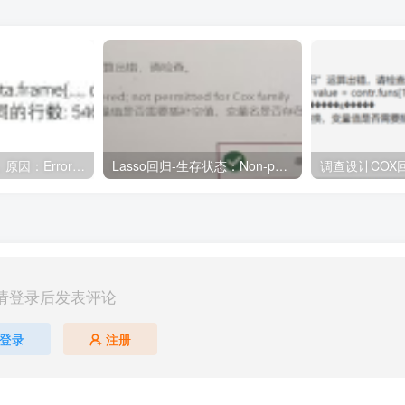
运算因错误中止，原因：Error in data.frame(…, check.names = FALSE) :参数值意味着不同的行数: 546, 528
Lasso回归-生存状态：Non-positive event times encountered; not permitted for Cox family
请登录后发表评论
登录
注册