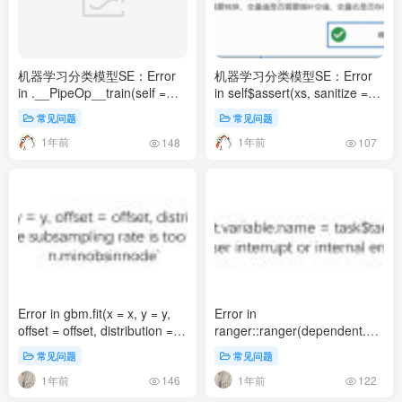
机器学习分类模型SE：Error
机器学习分类模型SE：Error
in .__PipeOp__train(self =
in self$assert(xs, sanitize =
self, private = private, super =
TRUE) :Assertion on ‘xs’
常见问题
常见问题
super, : Assertion on ‘input to
failed: num.threads: May not
1年前
1年前
PipeOp colapply’s $train()’
be NA
148
107
failed: Must be of type ‘list’,
not
‘TaskClassif/TaskSupervised/Task/R6’
Error in gbm.fit(x = x, y = y,
Error in
offset = offset, distribution =
ranger::ranger(dependent.varia
distribution, :The data set is
= task$target_names, data =
常见问题
常见问题
too small or the subsampling
task$data(), :User interrupt or
1年前
1年前
rate is too large: nTrain *
internal error.
146
122
bag.fraction <=